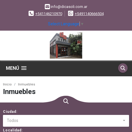
info@dicasoli.com.ar
+541146210970
+5491140666504
Select Language
▼
MENÚ
Inicio
Inmuebles
Inmuebles
Ciudad:
Todos
Localidad: