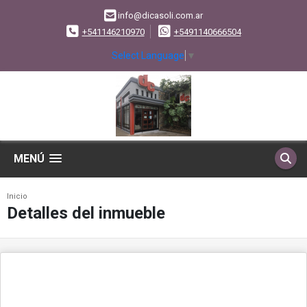
info@dicasoli.com.ar
+541146210970
+5491140666504
Select Language
▼
MENÚ
Inicio
Detalles del inmueble