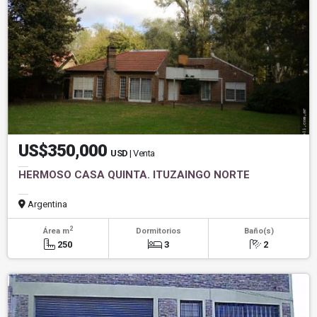
US$350,000
USD
| Venta
HERMOSO CASA QUINTA. ITUZAINGO NORTE
Argentina
2
Área m
Dormitorios
Baño(s)
250
3
2