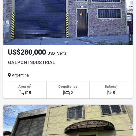
US$280,000
USD
| Venta
GALPON INDUSTRIAL
Argentina
2
Área m
Dormitorios
Baño(s)
310
0
0