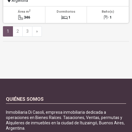
Argentina
2
Área m
Dormitorios
Baño(s)
346
1
1
Siguiente
1
2
3
»
QUIÉNES SOMOS
Inmobiliaria Di Casoli, empresa inmobiliaria dedicada a
operaciones en Bienes Raíces. Tasaciones, Ventas, permutas y
Alquileres de inmuebles en la ciudad de Ituzaingó, Buenos Aires,
Argentina.