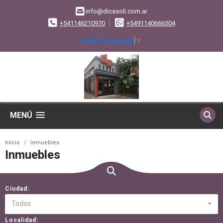
info@dicasoli.com.ar
+541146210970
+5491140666504
Select Language
▼
MENÚ
Inicio
Inmuebles
Inmuebles
Ciudad:
Todos
Localidad: