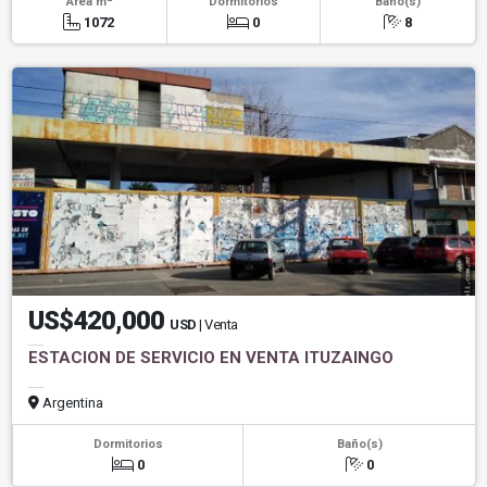
Área m
Dormitorios
Baño(s)
1072
0
8
US$420,000
USD
| Venta
ESTACION DE SERVICIO EN VENTA ITUZAINGO
Argentina
Dormitorios
Baño(s)
0
0