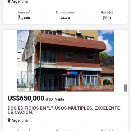
Argentina
2
Área m
Dormitorios
Baño(s)
400
4
3
US$650,000
USD
| Venta
DOS EDIFICIOS EN "L". USOS MULTIPLES. EXCELENTE
UBICACION.
Argentina
2