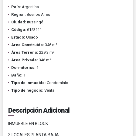
País:
Argentina
Región:
Buenos Aires
Ciudad:
Ituzaingó
Código:
6153111
Estado:
Usado
Área Construida:
346 m²
Área Terreno:
229.3 m²
Área Privada:
346 m²
Dormitorios:
1
Baño:
1
Tipo de inmueble:
Condominio
Tipo de negocio:
Venta
Descripción Adicional
INMUEBLE EN BLOCK
3 LOCALES PLANTA BAJA