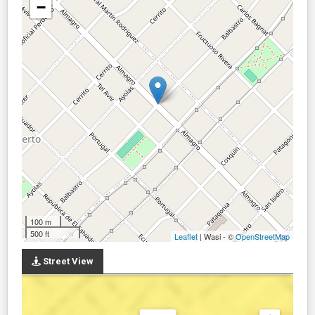
−
100 m
500 ft
Leaflet
| Wasi - ©
OpenStreetMap
Street View