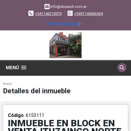
info@dicasoli.com.ar
+541146210970
+5491140666504
Select Language
▼
MENÚ
Inicio
Detalles del inmueble
Código
. 6153111
INMUEBLE EN BLOCK EN