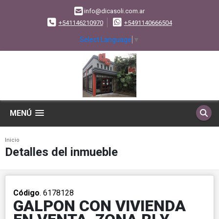
info@dicasoli.com.ar
+541146210970
+5491140666504
Select Language
▼
MENÚ
Inicio
Detalles del inmueble
Código
. 6178128
GALPON CON VIVIENDA