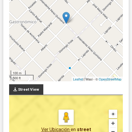
100 m
500 ft
Leaflet
| Wasi - ©
OpenStreetMap
Street View
Ver Ubicación
en
street