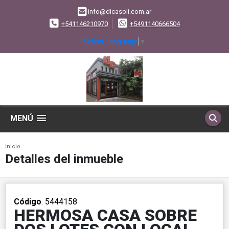
info@dicasoli.com.ar
+541146210970
+5491140666504
Select Language
▼
MENÚ
Inicio
Detalles del inmueble
Código
. 5444158
HERMOSA CASA SOBRE