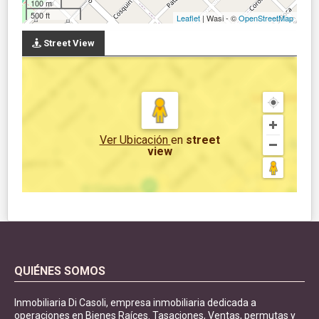
100 m
500 ft
Leaflet
| Wasi - ©
OpenStreetMap
Street View
Ver Ubicación
en
street
view
QUIÉNES SOMOS
Inmobiliaria Di Casoli, empresa inmobiliaria dedicada a
operaciones en Bienes Raíces. Tasaciones, Ventas, permutas y