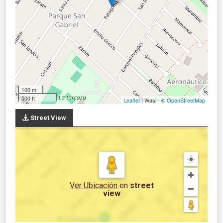
100 m
500 ft
Leaflet
| Wasi - ©
OpenStreetMap
Street View
Ver Ubicación
en
street
view