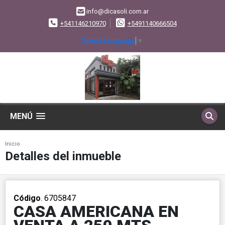
info@dicasoli.com.ar
+541146210970
+5491140666504
Select Language
▼
MENÚ
Inicio
Detalles del inmueble
Código
. 6705847
CASA AMERICANA EN