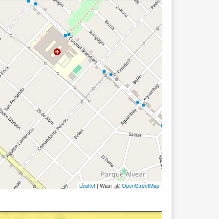
Leaflet
| Wasi - ©
OpenStreetMap