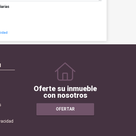
iarias
cidad
N
Oferte su inmueble
con nosotros
s
OFERTAR
ivacidad