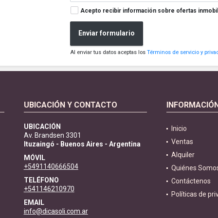
Acepto recibir información sobre ofertas inmobil
Enviar formulario
Al enviar tus datos aceptas los
Términos de servicio y priva
UBICACIÓN Y CONTACTO
INFORMACIÓ
UBICACIÓN
Inicio
Av. Brandsen 3301
Ventas
Ituzaingó - Buenos Aires - Argentina
Alquiler
MÓVIL
+5491140666504
Quiénes Somo
TELÉFONO
Contáctenos
+541146210970
Políticas de pr
EMAIL
info@dicasoli.com.ar