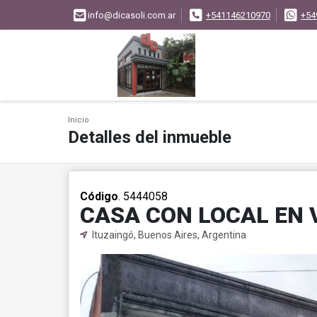
info@dicasoli.com.ar
+541146210970
+54
Inicio
Detalles del inmueble
Código
. 5444058
CASA CON LOCAL EN V
Ituzaingó, Buenos Aires, Argentina