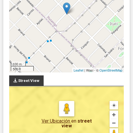
100 m
500 ft
Leaflet
| Wasi - ©
OpenStreetMap
Street View
Ver Ubicación
en
street
view