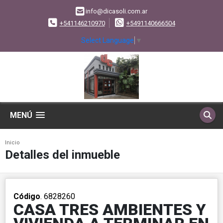
info@dicasoli.com.ar
+541146210970
+5491140666504
Select Language
▼
MENÚ
Inicio
Detalles del inmueble
Código
. 6828260
CASA TRES AMBIENTES Y