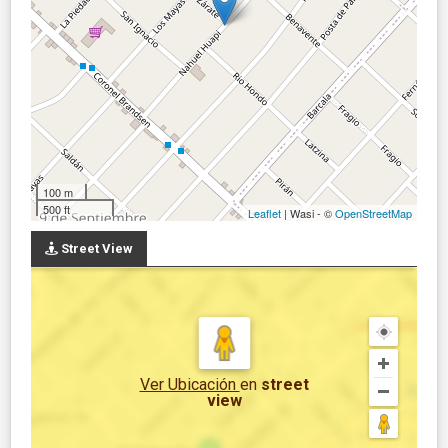
100 m
500 ft
Leaflet
| Wasi - ©
OpenStreetMap
Street View
Ver Ubicación
en
street
view