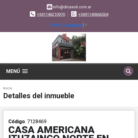
info@dicasoli.com.ar
+541146210970
+5491140666504
Select Language
▼
MENÚ
Inicio
Detalles del inmueble
Código
. 7128469
CASA AMERICANA