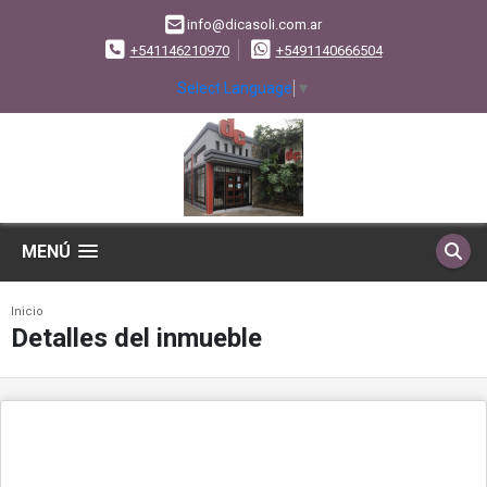
info@dicasoli.com.ar
+541146210970
+5491140666504
Select Language
▼
MENÚ
Inicio
Detalles del inmueble