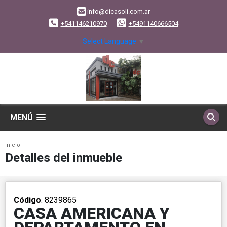
info@dicasoli.com.ar
+541146210970
+5491140666504
Select Language
▼
MENÚ
Inicio
Detalles del inmueble
Código
. 8239865
CASA AMERICANA Y