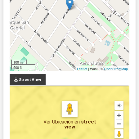
100 m
500 ft
Leaflet
| Wasi - ©
OpenStreetMap
Street View
Ver Ubicación
en
street
view