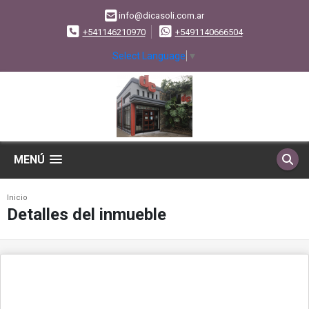
info@dicasoli.com.ar
+541146210970
+5491140666504
Select Language
▼
MENÚ
Inicio
Detalles del inmueble