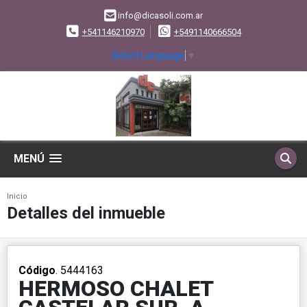
info@dicasoli.com.ar
+541146210970
+5491140666504
Select Language
▼
MENÚ
Inicio
Detalles del inmueble
Código
. 5444163
HERMOSO CHALET