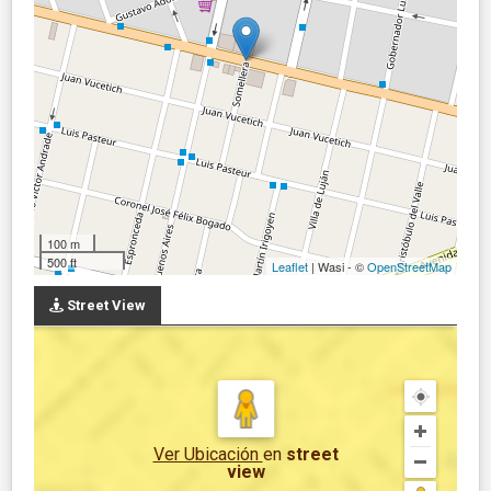
100 m
500 ft
Leaflet
| Wasi - ©
OpenStreetMap
Street View
Ver Ubicación
en
street
view