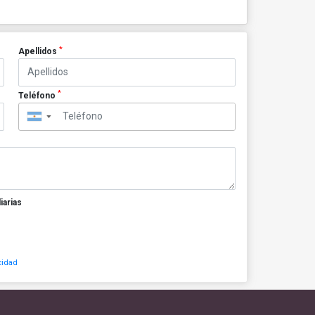
*
Apellidos
*
Teléfono
▼
iarias
cidad