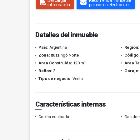
Descargar
Recomendar inmueble
información
por correo electrónico
Detalles del inmueble
País:
Argentina
Región:
Zona:
Ituzaingó Norte
Código:
Área Construida:
120 m²
Área Te
Baños:
2
Garaje:
Tipo de negocio:
Venta
Características internas
Cocina equipada
Gas domi