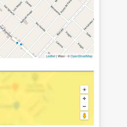
Leaflet
| Wasi - ©
OpenStreetMap