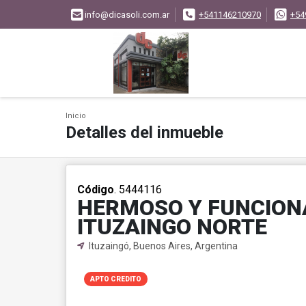
info@dicasoli.com.ar
+541146210970
+54
Inicio
Detalles del inmueble
Código
. 5444116
HERMOSO Y FUNCIONA
ITUZAINGO NORTE
Ituzaingó, Buenos Aires, Argentina
APTO CREDITO