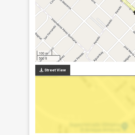
100 m
500 ft
Street View