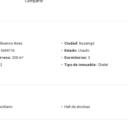
Compartir
Buenos Aires
Ciudad:
Ituzaingó
5444116
Estado:
Usado
rreno:
200 m²
Dormitorios:
3
2
Tipo de inmueble:
Chalet
ciliario
Hall de alcobas