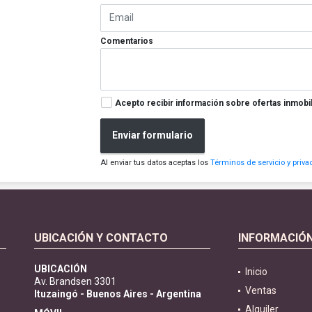
Comentarios
Acepto recibir información sobre ofertas inmobil
Enviar formulario
Al enviar tus datos aceptas los
Términos de servicio y priva
UBICACIÓN Y CONTACTO
INFORMACIÓ
UBICACIÓN
Inicio
Av. Brandsen 3301
Ventas
Ituzaingó - Buenos Aires - Argentina
Alquiler