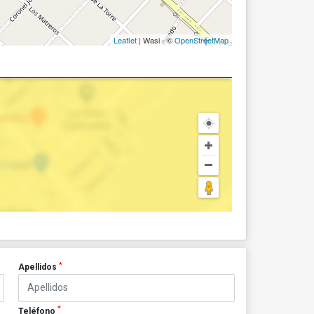
Leaflet
| Wasi - ©
OpenStreetMap
*
Apellidos
*
Teléfono