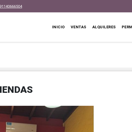
91140666504
INICIO
VENTAS
ALQUILERES
PER
VIENDAS