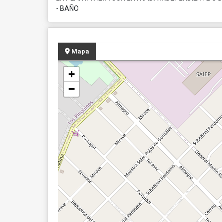
- BAÑO
Mapa
+
−