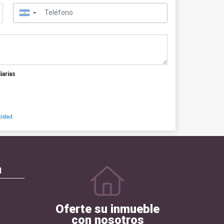
▼
iarias
cidad
N
Oferte su inmueble
con nosotros