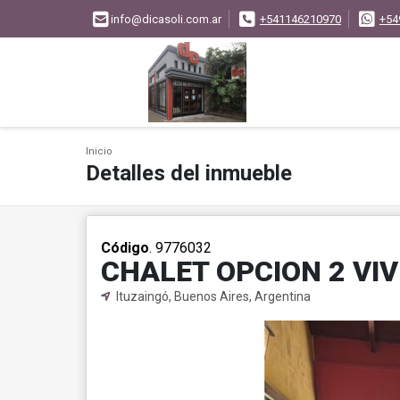
info@dicasoli.com.ar
+541146210970
+54
Inicio
Detalles del inmueble
Código
. 9776032
CHALET OPCION 2 VI
Ituzaingó, Buenos Aires, Argentina