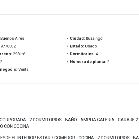
Buenos Aires
Ciudad:
Ituzaingó
9776032
Estado:
Usado
rreno:
298 m²
Dormitorios:
4
2
Número de planta:
2
 negocio:
Venta
CORPORADA - 2 DORMITORIOS - BAÑO - AMPLIA GALERIA - GARAJE 2
HO CON COCINA
SDE EL INTERIOR ESTAR / COMEDOR - COCINA - 2 DORMITORIOS - B