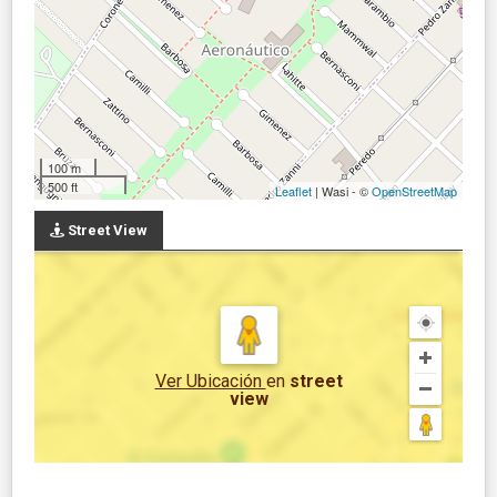
100 m
500 ft
Leaflet
| Wasi - ©
OpenStreetMap
Street View
Ver Ubicación
en
street
view