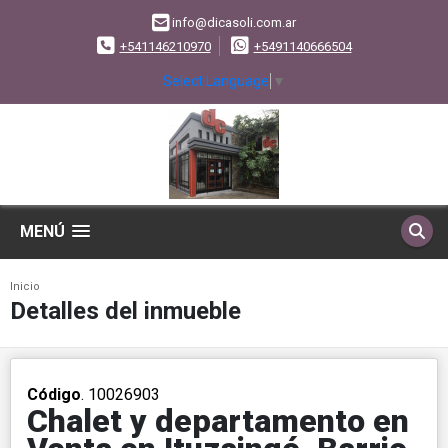
info@dicasoli.com.ar
+541146210970
+5491140666504
Select Language
▼
MENÚ
Inicio
Detalles del inmueble
Código
. 10026903
Chalet y departamento en