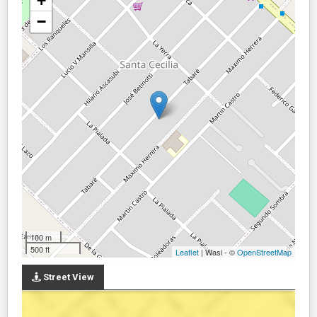
+
−
100 m
500 ft
Leaflet
| Wasi - ©
OpenStreetMap
Street View