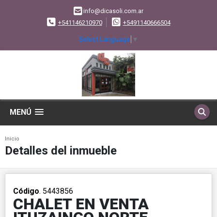
info@dicasoli.com.ar
+541146210970
+5491140666504
Select Language
▼
MENÚ
Inicio
Detalles del inmueble
Código
. 5443856
CHALET EN VENTA