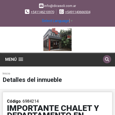
info@dicasoli.com.ar
+541146210970
+5491140666504
Select Language
▼
MENÚ
Inicio
Detalles del inmueble
Código
. 6984214
IMPORTANTE CHALET Y