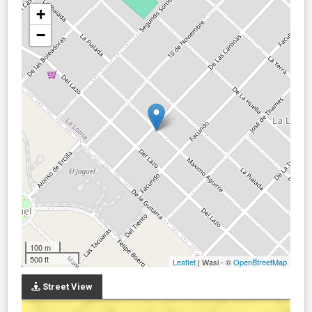
+
−
100 m
500 ft
Leaflet
| Wasi - ©
OpenStreetMap
Street View