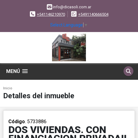
info@dicasoli.com.ar
+541146210970
+5491140666504
Select Language
▼
MENÚ
Inicio
Detalles del inmueble
Código
. 5733886
DOS VIVIENDAS. CON