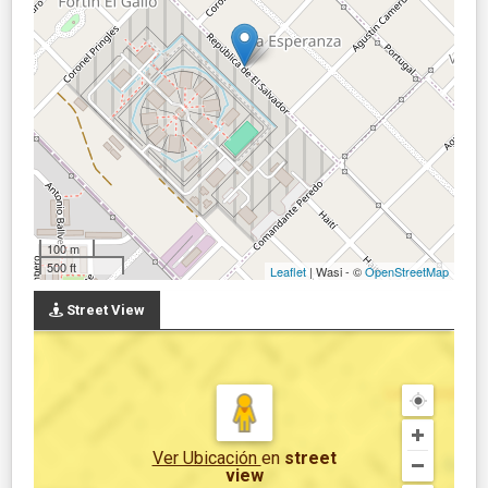
100 m
500 ft
Leaflet
| Wasi - ©
OpenStreetMap
Street View
Ver Ubicación
en
street
view