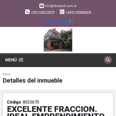
info@dicasoli.com.ar
+541146210970
+5491140666504
Select Language
▼
MENÚ
Inicio
Detalles del inmueble
Código
. 8025670
EXCELENTE FRACCION.