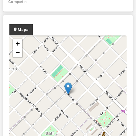
Compartir:
Mapa
+
−