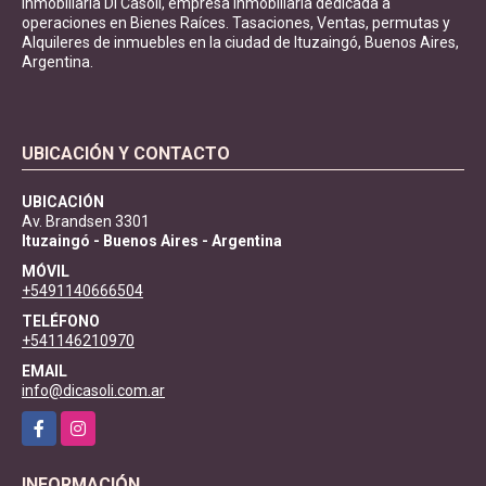
Inmobiliaria Di Casoli, empresa inmobiliaria dedicada a
operaciones en Bienes Raíces. Tasaciones, Ventas, permutas y
Alquileres de inmuebles en la ciudad de Ituzaingó, Buenos Aires,
Argentina.
UBICACIÓN Y CONTACTO
UBICACIÓN
Av. Brandsen 3301
Ituzaingó - Buenos Aires - Argentina
MÓVIL
+5491140666504
TELÉFONO
+541146210970
EMAIL
info@dicasoli.com.ar
Facebook
Instagram
INFORMACIÓN