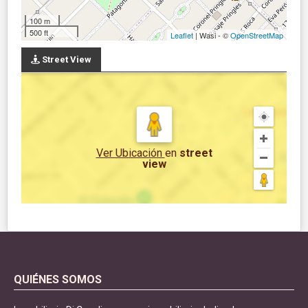
100 m
500 ft
Leaflet
| Wasi - ©
OpenStreetMap
Street View
Ver Ubicación
en
street
view
QUIÉNES SOMOS