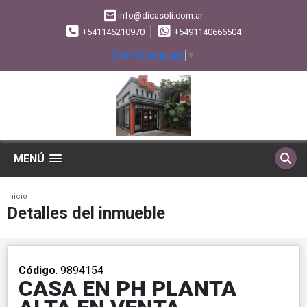
info@dicasoli.com.ar
+541146210970
+5491140666504
Select Language
▼
MENÚ
Inicio
Detalles del inmueble
Código
. 9894154
CASA EN PH PLANTA