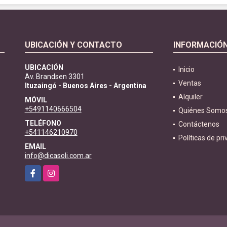
UBICACIÓN Y CONTACTO
INFORMACIÓ
UBICACIÓN
Inicio
Av. Brandsen 3301
Ventas
Ituzaingó - Buenos Aires - Argentina
Alquiler
MÓVIL
+5491140666504
Quiénes Somo
TELÉFONO
Contáctenos
+541146210970
Políticas de pr
EMAIL
info@dicasoli.com.ar
Facebook
Instagram