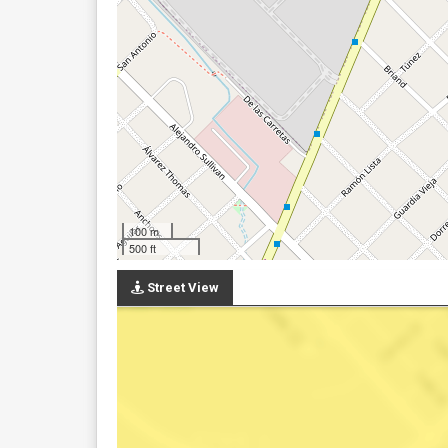
100 m
500 ft
Street View