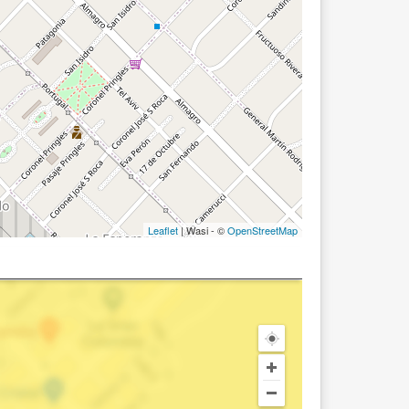
Leaflet
| Wasi - ©
OpenStreetMap