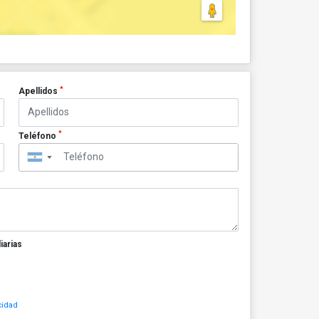
*
Apellidos
*
Teléfono
▼
iarias
cidad