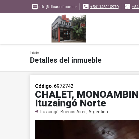
info@dicasoli.com.ar
+541146210970
+54
Inicio
Detalles del inmueble
Código
. 6972742
CHALET, MONOAMBINE
Ituzaingó Norte
Ituzaingó, Buenos Aires, Argentina