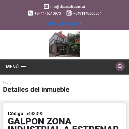
info@dicasoli.com.ar
+541146210970
+5491140666504
Select Language
▼
MENÚ
Inicio
Detalles del inmueble
Código
. 5443395
GALPON ZONA