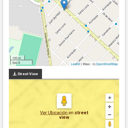
100 m
500 ft
Leaflet
| Wasi - ©
OpenStreetMap
Street View
Ver Ubicación
en
street
view