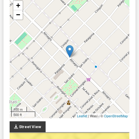
+
−
100 m
500 ft
Leaflet
| Wasi - ©
OpenStreetMap
Street View