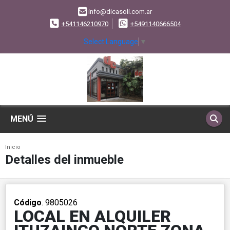
info@dicasoli.com.ar
+541146210970
+5491140666504
Select Language
▼
MENÚ
Inicio
Detalles del inmueble
Código
. 9805026
LOCAL EN ALQUILER