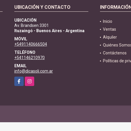
UBICACIÓN Y CONTACTO
INFORMACIÓ
UBICACIÓN
Inicio
Av. Brandsen 3301
Ventas
Ituzaingó - Buenos Aires - Argentina
Alquiler
MÓVIL
+5491140666504
Quiénes Somo
TELÉFONO
Contáctenos
+541146210970
Políticas de pr
EMAIL
info@dicasoli.com.ar
Facebook
Instagram