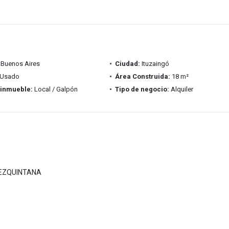
Buenos Aires
Ciudad:
Ituzaingó
Usado
Área Construida:
18 m²
 inmueble:
Local / Galpón
Tipo de negocio:
Alquiler
REZQUINTANA