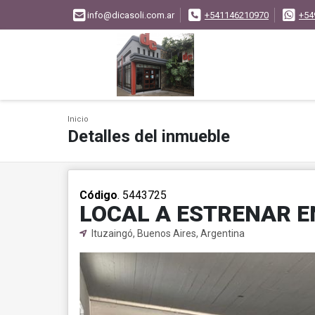
info@dicasoli.com.ar
+541146210970
+54
Inicio
Detalles del inmueble
Código
. 5443725
LOCAL A ESTRENAR E
Ituzaingó, Buenos Aires, Argentina