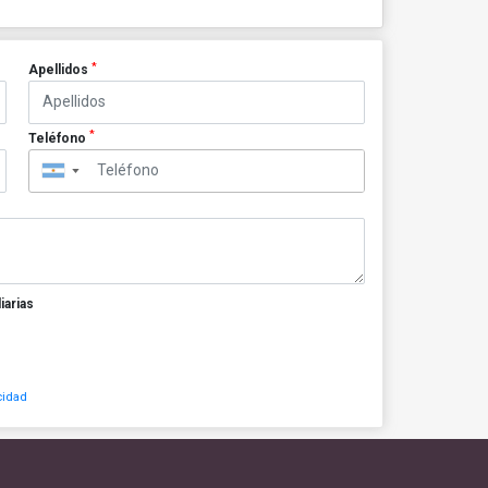
*
Apellidos
*
Teléfono
▼
iarias
cidad