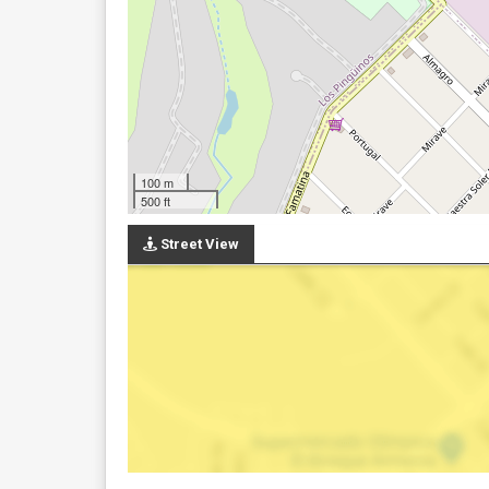
100 m
500 ft
Street View