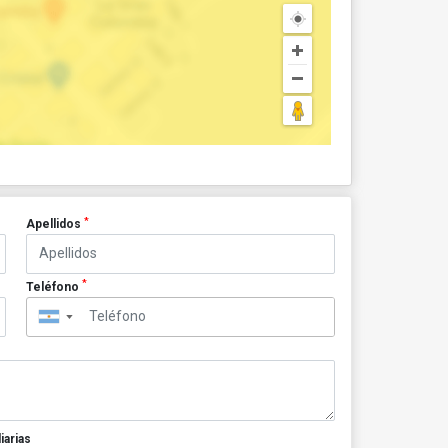
*
Apellidos
*
Teléfono
▼
iarias