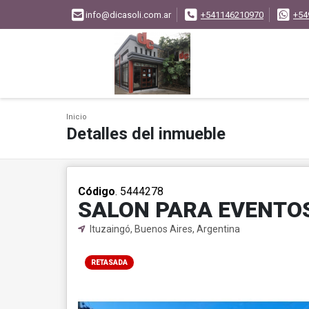
info@dicasoli.com.ar
+541146210970
+54
Inicio
Detalles del inmueble
Código
. 5444278
SALON PARA EVENTO
Ituzaingó, Buenos Aires, Argentina
RETASADA