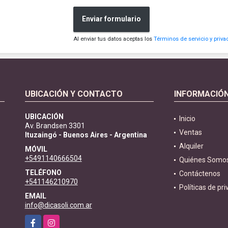
Enviar formulario
Al enviar tus datos aceptas los
Términos de servicio y priva
UBICACIÓN Y CONTACTO
INFORMACIÓ
UBICACIÓN
Inicio
Av. Brandsen 3301
Ventas
Ituzaingó - Buenos Aires - Argentina
Alquiler
MÓVIL
+5491140666504
Quiénes Somo
TELÉFONO
Contáctenos
+541146210970
Políticas de pr
EMAIL
info@dicasoli.com.ar
Facebook
Instagram