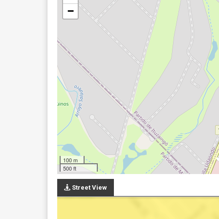
−
100 m
500 ft
Street View