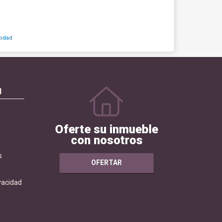
cidad
N
Oferte su inmueble
con nosotros
s
OFERTAR
ivacidad