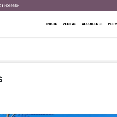
91140666504
INICIO
VENTAS
ALQUILERES
PER
S