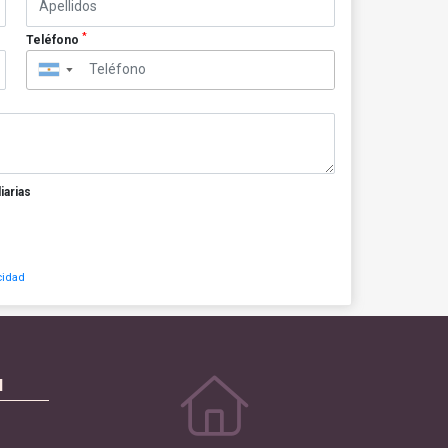
*
Teléfono
▼
iarias
cidad
N