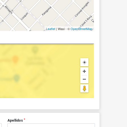
Leaflet
| Wasi - ©
OpenStreetMap
*
Apellidos