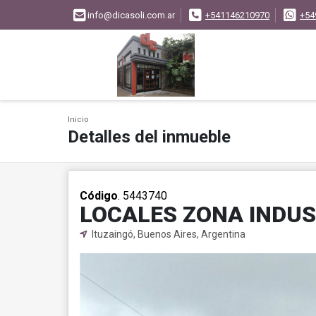
info@dicasoli.com.ar
+541146210970
+54
Inicio
Detalles del inmueble
Código
. 5443740
LOCALES ZONA INDUS
Ituzaingó, Buenos Aires, Argentina