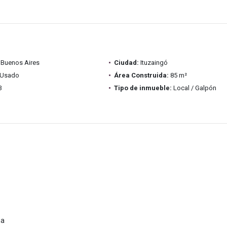
Buenos Aires
Ciudad:
Ituzaingó
Usado
Área Construida:
85 m²
3
Tipo de inmueble:
Local / Galpón
na