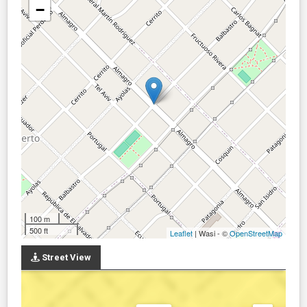
−
100 m
500 ft
Leaflet
| Wasi - ©
OpenStreetMap
Street View