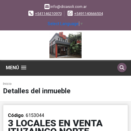
info@dicasoli.com.ar
+541146210970
+5491140666504
Select Language
▼
MENÚ
Inicio
Detalles del inmueble
Código
. 6153044
3 LOCALES EN VENTA