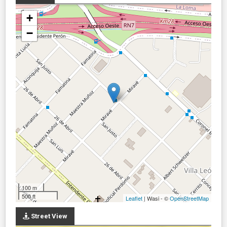
+
−
100 m
500 ft
Leaflet
| Wasi - ©
OpenStreetMap
Street View