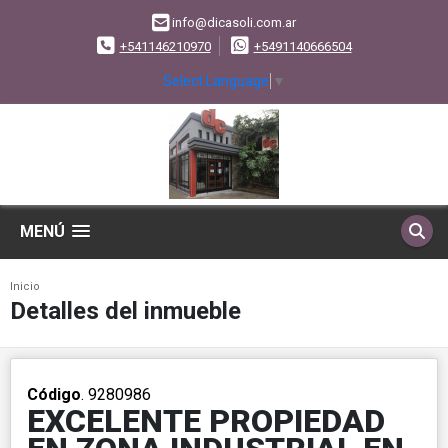
info@dicasoli.com.ar
+541146210970
+5491140666504
Select Language
▼
MENÚ
Inicio
Detalles del inmueble
Código
. 9280986
EXCELENTE PROPIEDAD