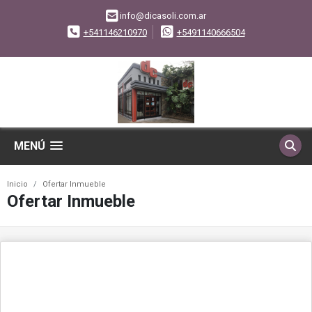
info@dicasoli.com.ar
+541146210970
+5491140666504
MENÚ
Inicio
Ofertar Inmueble
Ofertar Inmueble