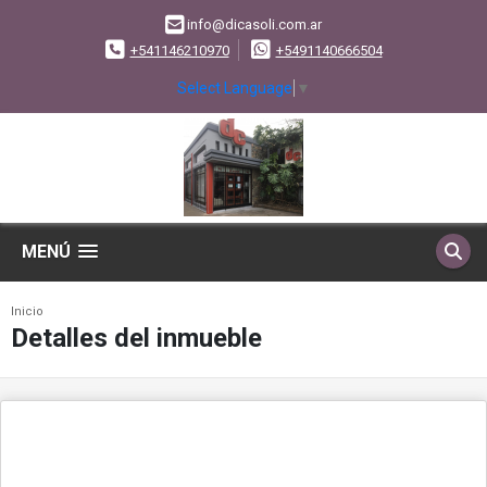
info@dicasoli.com.ar
+541146210970
+5491140666504
Select Language
▼
MENÚ
Inicio
Detalles del inmueble