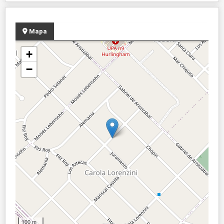
Mapa
+
−
100 m