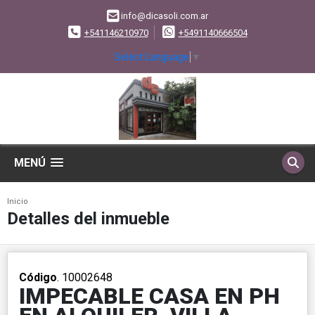
info@dicasoli.com.ar
+541146210970
+5491140666504
Select Language
▼
MENÚ
Inicio
Detalles del inmueble
Código
. 10002648
IMPECABLE CASA EN PH