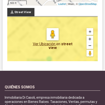
500 ft
Leaflet
| Wasi - ©
OpenStreetMap
Street View
Ver Ubicación
en
street
view
QUIÉNES SOMOS
Inmobiliaria Di Casoli, empresa inmobiliaria dedicada a
operaciones en Bienes Raíces. Tasaciones, Ventas, permutas y