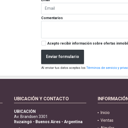
Comentarios
Acepto recibir información sobre ofertas inmobil
Enviar formulario
Al enviar tus datos aceptas los
Términos de servicio y priva
UBICACIÓN Y CONTACTO
INFORMACIÓ
UBICACIÓN
Inicio
Av. Brandsen 3301
Ventas
Ituzaingó - Buenos Aires - Argentina
Alquiler