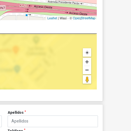
Leaflet
| Wasi - ©
OpenStreetMap
*
Apellidos
*
Teléfono