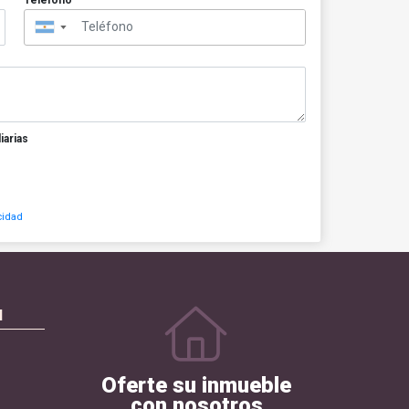
▼
iarias
cidad
N
Oferte su inmueble
con nosotros