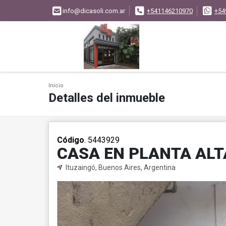
info@dicasoli.com.ar
+541146210970
+54
Inicio
Detalles del inmueble
Código
. 5443929
CASA EN PLANTA ALT
Ituzaingó, Buenos Aires, Argentina