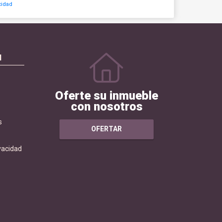
cidad
N
Oferte su inmueble
con nosotros
s
OFERTAR
ivacidad