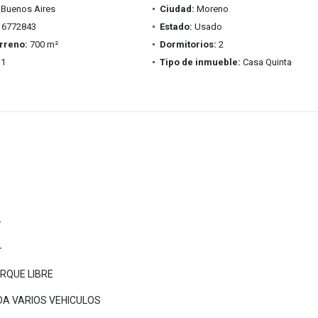
Buenos Aires
Ciudad:
Moreno
6772843
Estado:
Usado
rreno:
700 m²
Dormitorios:
2
1
Tipo de inmueble:
Casa Quinta
-
-
ARQUE LIBRE
DA VARIOS VEHICULOS