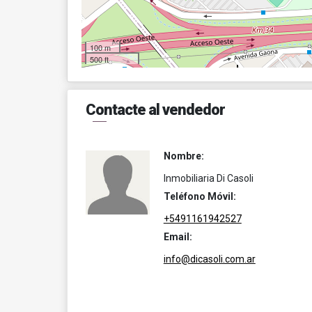
100 m
500 ft
Contacte al vendedor
Nombre:
Inmobiliaria Di Casoli
Teléfono Móvil:
+5491161942527
Email:
info@dicasoli.com.ar