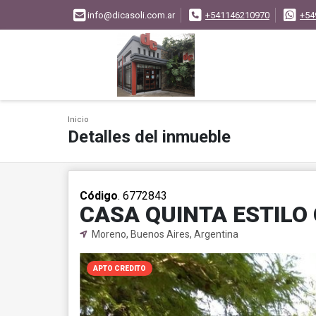
info@dicasoli.com.ar
+541146210970
+54
Inicio
Detalles del inmueble
Código
. 6772843
CASA QUINTA ESTILO
Moreno, Buenos Aires, Argentina
APTO CREDITO