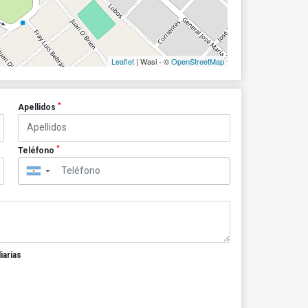
Leaflet
| Wasi - ©
OpenStreetMap
*
Apellidos
*
Teléfono
▼
iarias