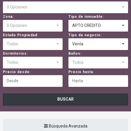
0 Opciones
Zona:
Tipo de inmueble:
0 Opciones
APTO CREDITO
Estado Propiedad:
Tipo de negocio:
Todos
Venta
Dormitorios:
Baños:
Todos
Todos
Precio desde:
Precio hasta:
BUSCAR
Búsqueda Avanzada