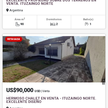
EXCELENTE PROPIEDAD SOBRE DOS TERRENOS EN
VENTA. ITUZAINGO NORTE
Argentina
2
Área m
Dormitorios
Baño(s)
90
2
1
RETASADA
US$90,000
USD
| Venta
HERMOSO CHALET EN VENTA - ITUZAINGO NORTE.
EXCELENTE DISEÑO