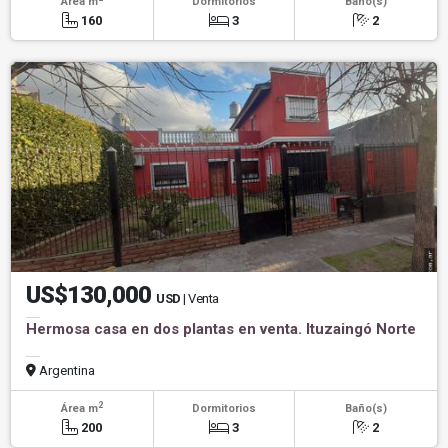
Área m
Dormitorios
Baño(s)
160
3
2
US$130,000
USD
| Venta
Hermosa casa en dos plantas en venta. Ituzaingó Norte
Argentina
2
Área m
Dormitorios
Baño(s)
200
3
2