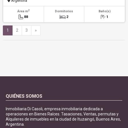
Argentina
2
Área m
Dormitorios
Baño(s)
88
2
1
Siguiente
1
2
3
»
QUIÉNES SOMOS
Inmobiliaria Di Casoli, empresa inmobiliaria dedicada a
operaciones en Bienes Raíces. Tasaciones, Ventas, permutas y
Alquileres de inmuebles en la ciudad de Ituzaingó, Buenos Aires,
Argentina.