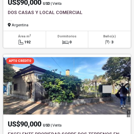
US$90,000
USD
| Venta
DOS CASAS Y LOCAL COMERCIAL
Argentina
2
Área m
Dormitorios
Baño(s)
192
0
3
APTO CREDITO
US$90,000
USD
| Venta