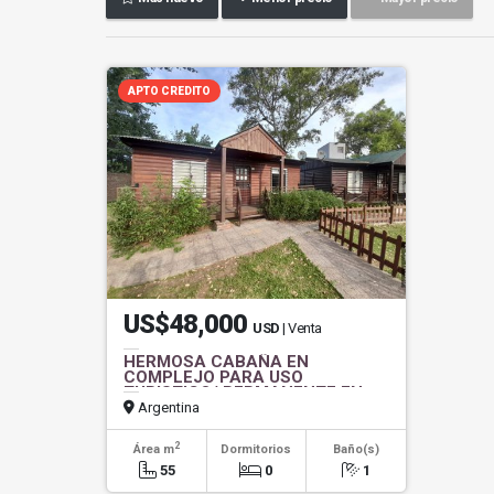
APTO CREDITO
US$48,000
USD
| Venta
HERMOSA CABAÑA EN
COMPLEJO PARA USO
TURISTICO/ PERMANENTE EN
VENTA.
Argentina
2
Área m
Dormitorios
Baño(s)
55
0
1