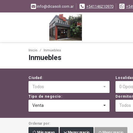
info@dicasoli.com.ar
+541146210970
+54
Inicio
Inmuebles
Inmuebles
Ciudad:
Localida
Todos
0 Opci
Tipo de negocio:
Dormitor
Venta
Todos
Ordenar por:
Más nuevo
Menor precio
Mayor precio