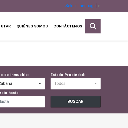
Select Language
▼
MUTAR
QUIÉNES SOMOS
CONTÁCTENOS
po de inmueble:
Estado Propiedad:
Cabaña
Todos
ecio hasta:
BUSCAR