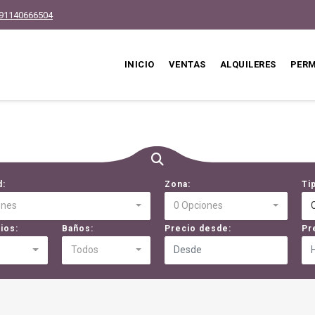
91140666504
INICIO
VENTAS
ALQUILERES
PER
d:
Zona:
Ti
ones
0 Opciones
ios:
Baños:
Precio desde:
Pr
Todos