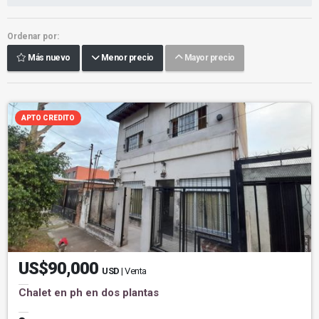
Ordenar por:
Más nuevo
Menor precio
Mayor precio
APTO CREDITO
US$90,000
USD
| Venta
Chalet en ph en dos plantas