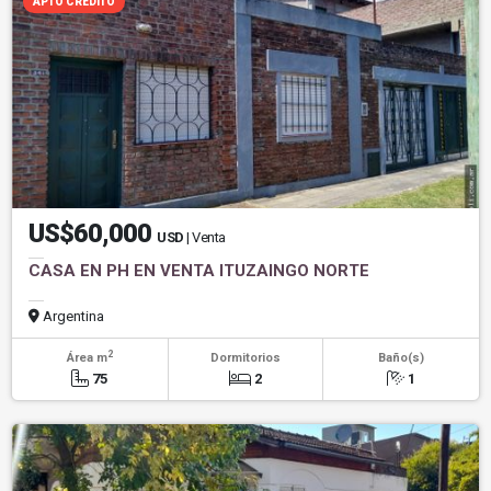
APTO CREDITO
US$60,000
USD
| Venta
CASA EN PH EN VENTA ITUZAINGO NORTE
Argentina
2
Área m
Dormitorios
Baño(s)
75
2
1