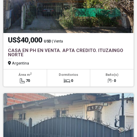
US$40,000
USD
| Venta
CASA EN PH EN VENTA. APTA CREDITO. ITUZAINGO
NORTE
Argentina
2
Área m
Dormitorios
Baño(s)
70
0
0