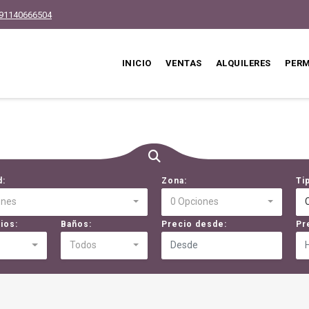
91140666504
INICIO
VENTAS
ALQUILERES
PER
d:
Zona:
Ti
ones
0 Opciones
ios:
Baños:
Precio desde:
Pr
Todos