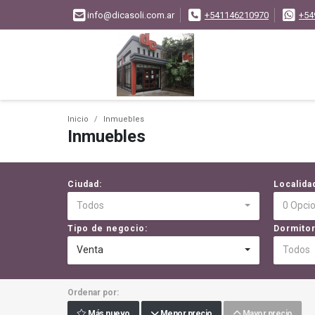
info@dicasoli.com.ar
+541146210970
+54
Inicio
Inmuebles
Inmuebles
Ciudad:
Localida
Todos
0 Opci
Tipo de negocio:
Dormitor
Venta
Todos
Ordenar por:
Más nuevo
Menor precio
Mayor precio