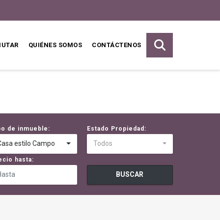
MUTAR
QUIÉNES SOMOS
CONTÁCTENOS
po de inmueble:
Estado Propiedad:
Casa estilo Campo
Todos
ecio hasta:
BUSCAR