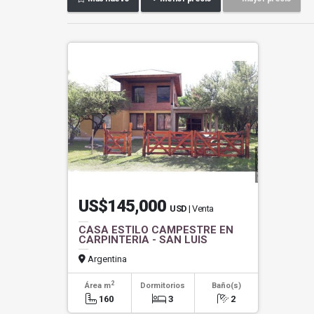
US$145,000
USD
| Venta
CASA ESTILO CAMPESTRE EN
CARPINTERIA - SAN LUIS
Argentina
2
Área m
Dormitorios
Baño(s)
160
3
2