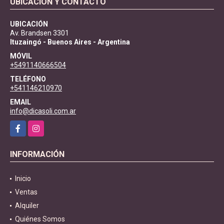
UBICACIÓN Y CONTACTO
UBICACIÓN
Av. Brandsen 3301
Ituzaingó - Buenos Aires - Argentina
MÓVIL
+5491140666504
TELÉFONO
+541146210970
EMAIL
info@dicasoli.com.ar
Facebook
Instagram
INFORMACIÓN
Inicio
Ventas
Alquiler