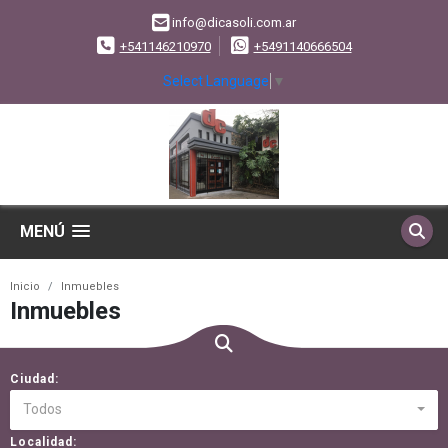
info@dicasoli.com.ar
+541146210970
+5491140666504
Select Language
▼
MENÚ
Inicio
Inmuebles
Inmuebles
Ciudad:
Todos
Localidad: