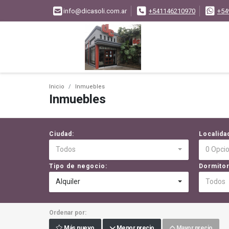
info@dicasoli.com.ar
+541146210970
+54
Inicio
Inmuebles
Inmuebles
Ciudad:
Localida
Todos
0 Opci
Tipo de negocio:
Dormitor
Alquiler
Todos
Ordenar por:
Más nuevo
Menor precio
Mayor precio