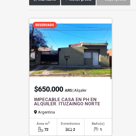
RESERVADO
$650.000
ARS
| Alquiler
IMPECABLE CASA EN PH EN
ALQUILER. ITUZAINGO NORTE
Argentina
2
Área m
Dormitorios
Baño(s)
72
2
1