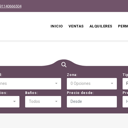
91140666504
INICIO
VENTAS
ALQUILERES
PER
d:
Zona:
Ti
ones
0 Opciones
ios:
Baños:
Precio desde:
Pr
Todos