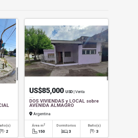
US$85,000
USD
| Venta
DOS VIVIENDAS y LOCAL sobre
CIAL
AVENIDA ALMAGRO
Argentina
2
año(s)
Área m
Dormitorios
Baño(s)
2
150
3
3