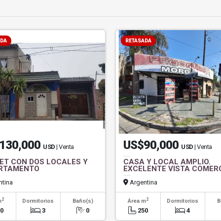
ADA
RETASADA
130,000
US$90,000
USD
| Venta
USD
| Venta
ET CON DOS LOCALES Y
CASA Y LOCAL AMPLIO.
RTAMENTO
EXCELENTE VISTA COMER
tina
Argentina
2
2
m
Dormitorios
Baño(s)
Área m
Dormitorios
B
20
3
0
250
4