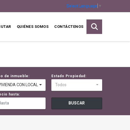
Select Language
▼
MUTAR
QUIÉNES SOMOS
CONTÁCTENOS
po de inmueble:
Estado Propiedad:
VIVIENDA CON LOCAL / GALPON
Todos
ecio hasta:
BUSCAR