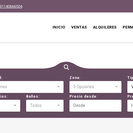
91140666504
INICIO
VENTAS
ALQUILERES
PER
d:
Zona:
Ti
ones
0 Opciones
ios:
Baños:
Precio desde:
Pr
Todos