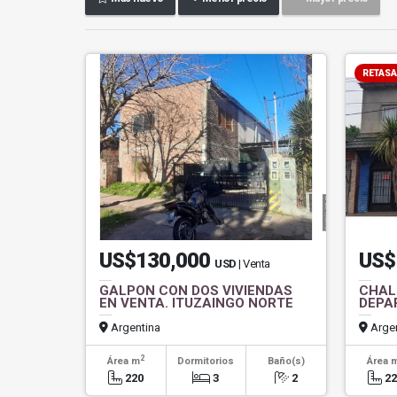
RETAS
US$130,000
US$
USD
| Venta
GALPON CON DOS VIVIENDAS
CHAL
EN VENTA. ITUZAINGO NORTE
DEPA
Argentina
Argen
2
Área m
Dormitorios
Baño(s)
Área 
220
3
2
2