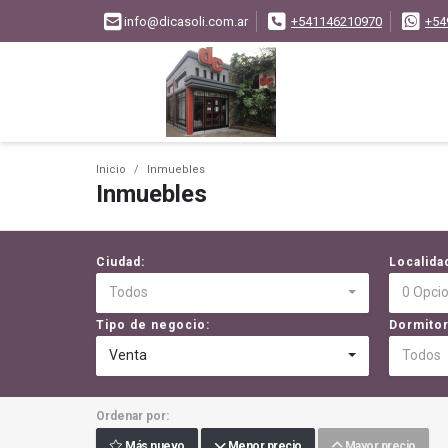
info@dicasoli.com.ar
+541146210970
+54
Inicio
Inmuebles
Inmuebles
Ciudad:
Localida
Todos
0 Opci
Tipo de negocio:
Dormitor
Venta
Todos
Ordenar por:
Más nuevo
Menor precio
Mayor precio