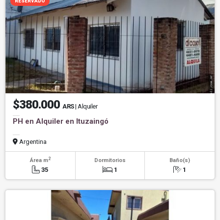
RESERVADO
$380.000
ARS
| Alquiler
PH en Alquiler en Ituzaingó
Argentina
2
Área m
Dormitorios
Baño(s)
35
1
1