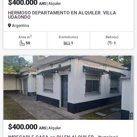
$400.000
ARS
| Alquiler
HERMOSO DEPARTAMENTO EN ALQUILER. VILLA
UDAONDO
Argentina
2
Área m
Dormitorios
Baño(s)
50
1
1
$400.000
ARS
| Alquiler