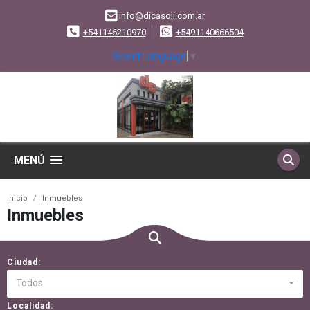
info@dicasoli.com.ar
+541146210970
+5491140666504
Select Language
▼
MENÚ
Inicio
Inmuebles
Inmuebles
Ciudad:
Todos
Localidad: