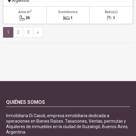
Argentina
2
Área m
Dormitorios
Baño(s)
25
1
1
Siguiente
1
2
3
»
QUIÉNES SOMOS
Inmobiliaria Di Casoli, empresa inmobiliaria dedicada a
operaciones en Bienes Raíces. Tasaciones, Ventas, permutas y
Alquileres de inmuebles en la ciudad de Ituzaingó, Buenos Aires,
Argentina.