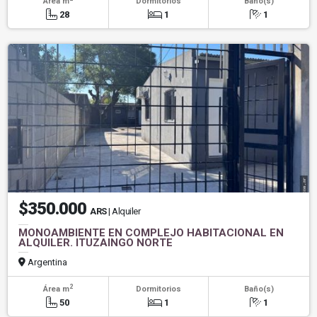
Área m
Dormitorios
Baño(s)
28
1
1
$350.000
ARS
| Alquiler
MONOAMBIENTE EN COMPLEJO HABITACIONAL EN
ALQUILER. ITUZAINGO NORTE
Argentina
2
Área m
Dormitorios
Baño(s)
50
1
1