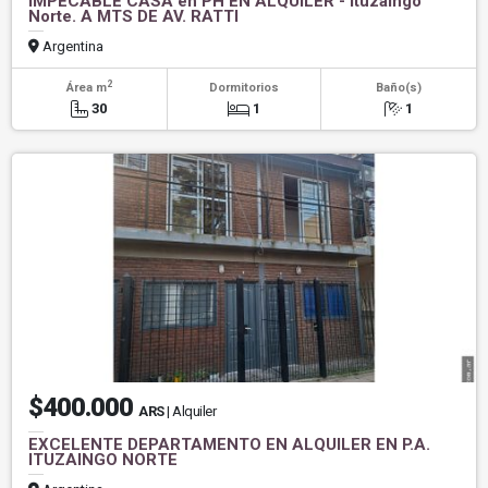
IMPECABLE CASA en PH EN ALQUILER - Ituzaingó
Norte. A MTS DE AV. RATTI
Argentina
2
Área m
Dormitorios
Baño(s)
30
1
1
$400.000
ARS
| Alquiler
EXCELENTE DEPARTAMENTO EN ALQUILER EN P.A.
ITUZAINGO NORTE