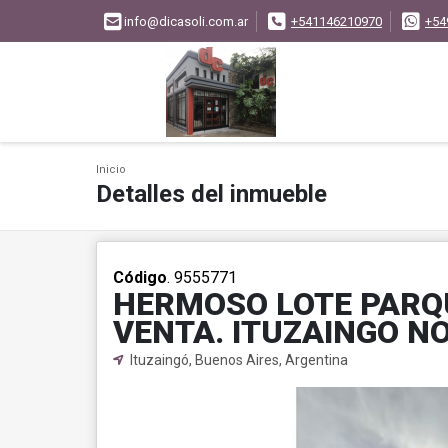
info@dicasoli.com.ar
+541146210970
+54
Inicio
Detalles del inmueble
Código
. 9555771
HERMOSO LOTE PARQ
VENTA. ITUZAINGO N
Ituzaingó, Buenos Aires, Argentina