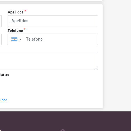
*
Apellidos
*
Teléfono
▼
iarias
cidad