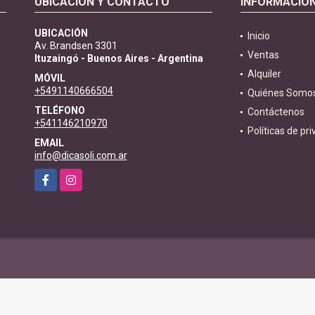
UBICACIÓN Y CONTACTO
INFORMACIÓ
UBICACIÓN
Inicio
Av. Brandsen 3301
Ventas
Ituzaingó - Buenos Aires - Argentina
Alquiler
MÓVIL
+5491140666504
Quiénes Somo
TELÉFONO
Contáctenos
+541146210970
Políticas de pr
EMAIL
info@dicasoli.com.ar
Facebook
Instagram