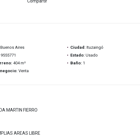
Compartir
Buenos Aires
Ciudad:
Ituzaingó
9555771
Estado:
Usado
rreno:
404 m²
Baño:
1
 negocio:
Venta
DA MARTIN FIERRO
PLIAS AREAS LIBRE