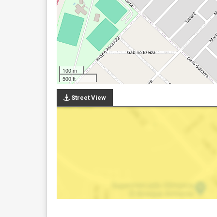
100 m
500 ft
Street View