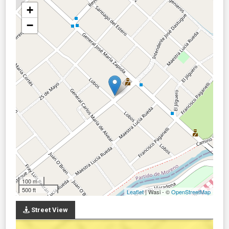
+
−
100 m
500 ft
Leaflet
| Wasi - ©
OpenStreetMap
Street View