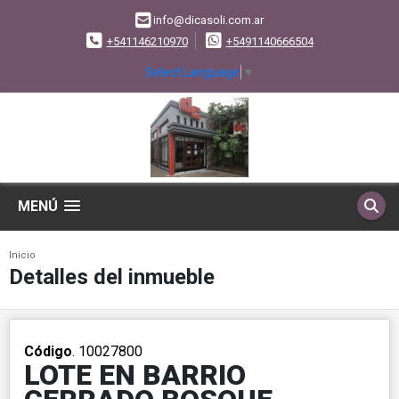
info@dicasoli.com.ar
+541146210970
+5491140666504
Select Language
▼
MENÚ
Inicio
Detalles del inmueble
Código
. 10027800
LOTE EN BARRIO