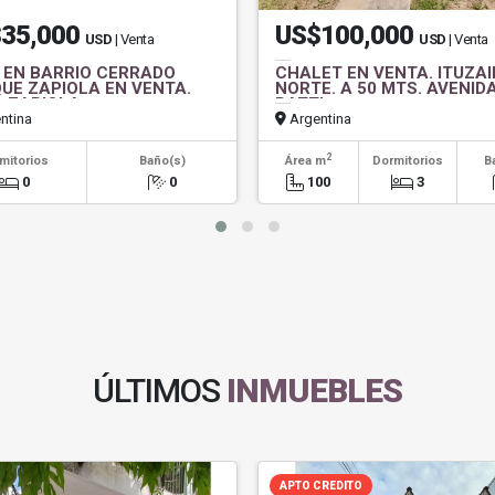
35,000
US$100,000
USD
| Venta
USD
| Venta
 EN BARRIO CERRADO
CHALET EN VENTA. ITUZA
UE ZAPIOLA EN VENTA.
NORTE. A 50 MTS. AVENID
A ZAPIOLA
RATTI
ntina
Argentina
2
mitorios
Baño(s)
Área m
Dormitorios
B
0
0
100
3
ÚLTIMOS
INMUEBLES
APTO CREDITO