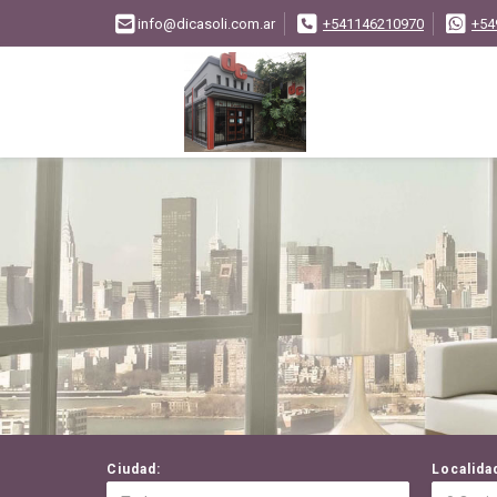
info@dicasoli.com.ar
+541146210970
+54
Ciudad:
Localida