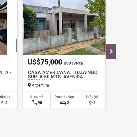
US$75,000
$550.
USD
| Venta
NTA -
CASA AMERICANA. ITUZAINGO
IMPECAB
SUR. A 50 MTS. AVENIDA
ALQUILE
RIVADAVIA
Argentina
Argentin
2
2
año(s)
Área m
Dormitorios
Baño(s)
Área m
2
90
2
1
50