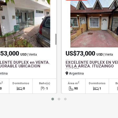
53,000
US$73,000
USD
| Venta
USD
| Venta
LENTE DUPLEX en VENTA.
EXCELENTE DUPLEX EN VE
JORABLE UBICACION
VILLA ARIZA. ITUZAINGO
NORTE.
ntina
Argentina
2
2
m
Dormitorios
Baño(s)
Área m
Dormitorios
B
0
0
1
90
1