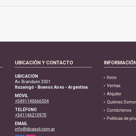
UBICACIÓN Y CONTACTO
INFORMACIÓ
UBICACIÓN
Inicio
Av. Brandsen 3301
Ventas
Ituzaingó - Buenos Aires - Argentina
Alquiler
MÓVIL
+5491140666504
Quiénes Somo
TELÉFONO
Contáctenos
+541146210970
Políticas de pr
EMAIL
info@dicasoli.com.ar