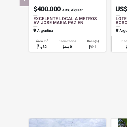
$400.000
US$
ARS
| Alquiler
EXCELENTE LOCAL A METROS
LOTE
AV. JOSE MARIA PAZ EN
BOSQ
ALQUILER
VILL
Argentina
Arge
2
Área m
Dormitorios
Baño(s)
Dor
32
0
1