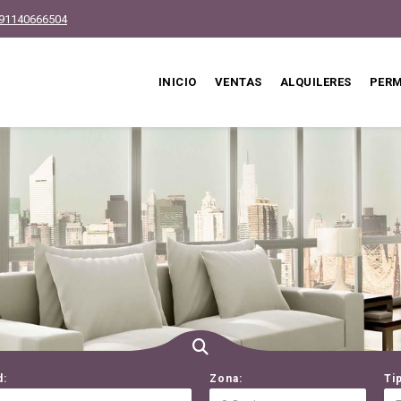
91140666504
INICIO
VENTAS
ALQUILERES
PER
d:
Zona:
Ti