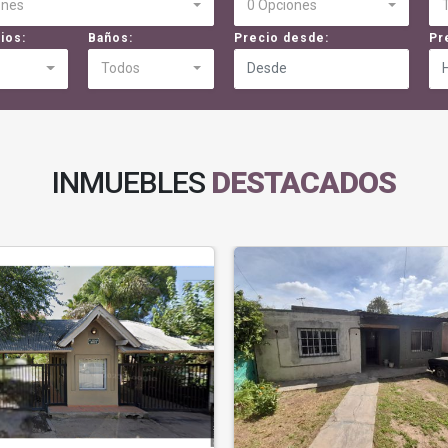
ones
0 Opciones
ios:
Baños:
Precio desde:
Pr
Todos
INMUEBLES
DESTACADOS