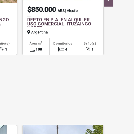
$850.000
US$48
ARS
| Alquiler
INGO
DEPTO EN P. A. EN ALQUILER.
HERMOS
A
USO COMERCIAL. ITUZAINGO
COMPLEJ
NORTE
TURISTI
VENTA.
Argentina
Argentin
2
2
año(s)
Área m
Dormitorios
Baño(s)
Área m
1
108
4
1
55