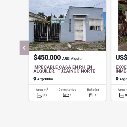
$450.000
US$
ARS
| Alquiler
IMPECABLE CASA EN P.H EN
EXCE
ALQUILER. ITUZAINGO NORTE
INME
Argentina
Arge
2
Área m
Dormitorios
Baño(s)
Área 
30
1
1
9