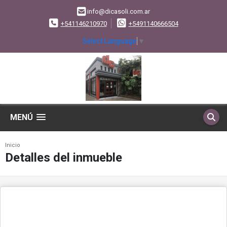
info@dicasoli.com.ar
+541146210970
+5491140666504
Select Language
▼
MENÚ
Inicio
Detalles del inmueble