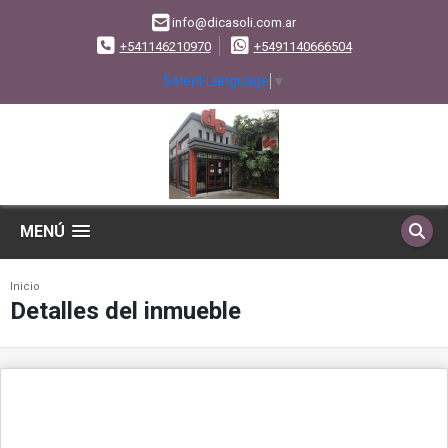
info@dicasoli.com.ar
+541146210970
+5491140666504
Select Language
▼
MENÚ
Inicio
Detalles del inmueble