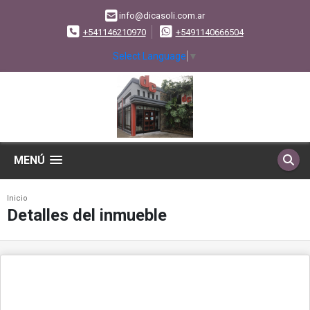
info@dicasoli.com.ar
+541146210970
+5491140666504
Select Language
▼
MENÚ
Inicio
Detalles del inmueble